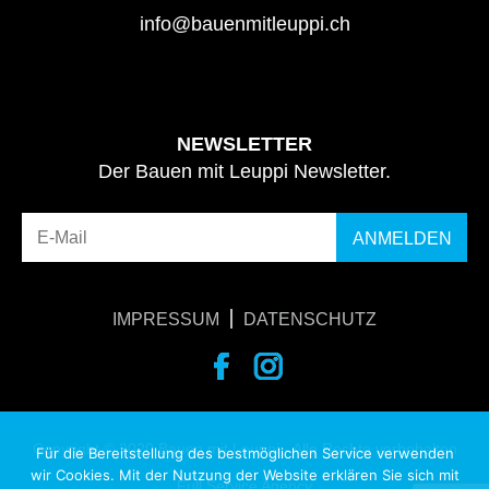
info@bauenmitleuppi.ch
NEWSLETTER
Der Bauen mit Leuppi Newsletter.
IMPRESSUM
DATENSCHUTZ
Copyright © 2020 Bauen mit Leuppi - Alle Rechte vorbehalten
Für die Bereitstellung des bestmöglichen Service verwenden
wir Cookies. Mit der Nutzung der Website erklären Sie sich mit
Full Service Agency